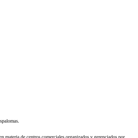
aspalomas.
 en materia de centros comerciales organizados y gerenciados por