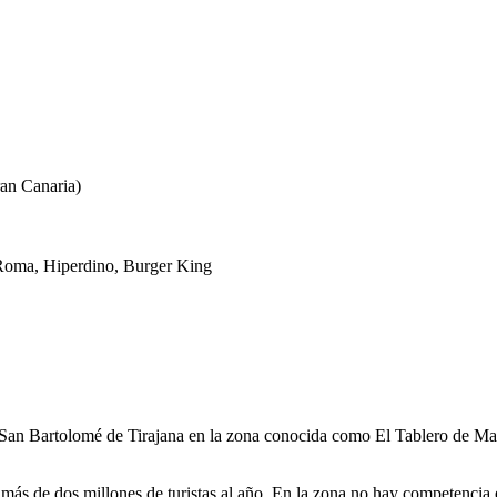
an Canaria)
o Roma, Hiperdino, Burger King
San Bartolomé de Tirajana en la zona conocida como El Tablero de M
 más de dos millones de turistas al año. En la zona no hay competencia